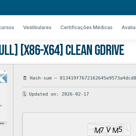
cursos
Vestibulares
Certificações Médicas
Avali
ull] [x86-x64] Clean gDrive
🧾 Hash-sum — 813419f7672162645e9573a4dcd
🗓 Updated on: 2026-02-17