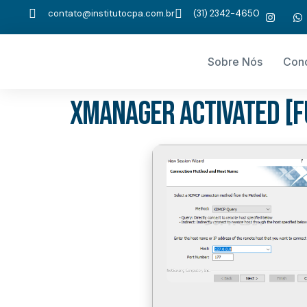
contato@institutocpa.com.br
(31) 2342-4650
Sobre Nós
Con
Xmanager Activated [F