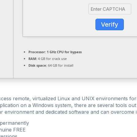
Verify
Processor:
1 GHz CPU for bypass
RAM:
4 GB for crack use
Disk space:
64 GB for install
access remote, virtualized Linux and UNIX environments f
ication on a Windows system, there are several tools out 
lar environment and dedicated software and can overcome in
 permanently
nuine FREE
versions