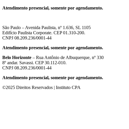
Atendimento presencial, somente por agendamento.
São Paulo – Avenida Paulista, nº 1.636, SL 1105
Edifício Paulista Corporate. CEP 01.310-200.
CNPJ 08.209.236/0001-44
Atendimento presencial, somente por agendamento.
Belo Horizonte
– Rua Antônio de Albuquerque, nº 330
8º andar. Savassi. CEP 30.112-010.
CNPJ 08.209.236/0001-44
Atendimento presencial, somente por agendamento.
©2025 Direitos Reservados | Instituto CPA
om güncel giriş
casibom giriş
casibom
casibom güncel giriş
casibom gir