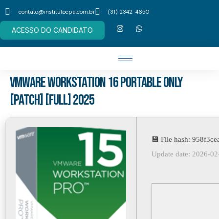
contato@institutocpa.com.br
(31) 2342-4650
ACESSO DO CANDIDATO
VMware Workstation 16 Portable only
[Patch] [Full] 2025
💾 File hash: 958f3
Update date: 2026-02