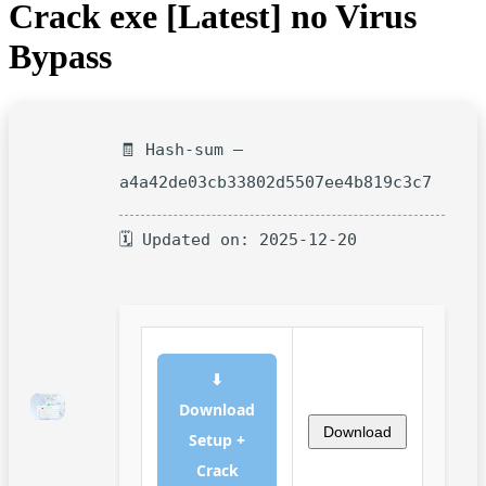
Crack exe [Latest] no Virus
Bypass
🧾 Hash-sum —
a4a42de03cb33802d5507ee4b819c3c7
🗓 Updated on: 2025-12-20
⬇
Download
Download
Setup +
Crack