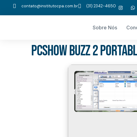
contato@institutocpa.com.br
(31) 2342-4650
Sobre Nós
Con
PCShow Buzz 2 Portabl