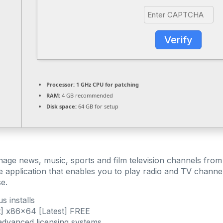
Verify
Processor:
1 GHz CPU for patching
RAM:
4 GB recommended
Disk space:
64 GB for setup
age news, music, sports and film television channels from 
 application that enables you to play radio and TV channels
e.
s installs
] x86x64 [Latest] FREE
advanced licensing systems