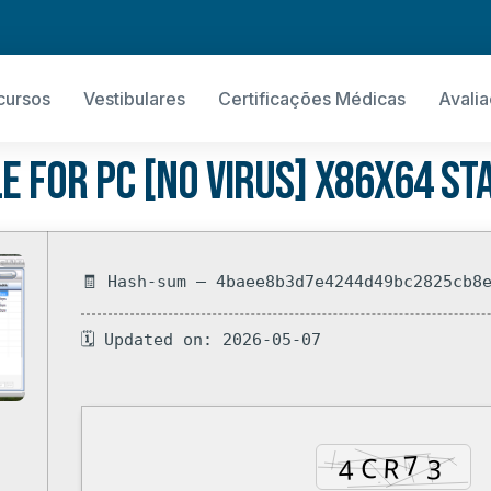
cursos
Vestibulares
Certificações Médicas
Avali
e for PC [no Virus] x86x64 S
🧾 Hash-sum — 4baee8b3d7e4244d49bc2825cb8
🗓 Updated on: 2026-05-07