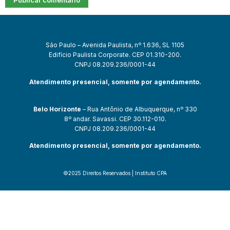
São Paulo – Avenida Paulista, nº 1.636, SL 1105
Edifício Paulista Corporate. CEP 01.310-200.
CNPJ 08.209.236/0001-44
Atendimento presencial, somente por agendamento.
Belo Horizonte
– Rua Antônio de Albuquerque, nº 330
8º andar. Savassi. CEP 30.112-010.
CNPJ 08.209.236/0001-44
Atendimento presencial, somente por agendamento.
©2025 Direitos Reservados | Instituto CPA
güncel giriş
ultrabet giriş
ultrabet
ultrabet güncel giriş
ultrabet giriş
ul