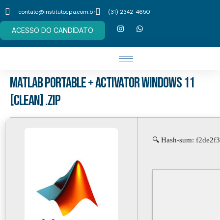
contato@institutocpa.com.br
(31) 2342-4650
ACESSO DO CANDIDATO
MATLAB Portable + Activator Windows 11
[Clean] .zip
🔍 Hash-sum: f2de2f