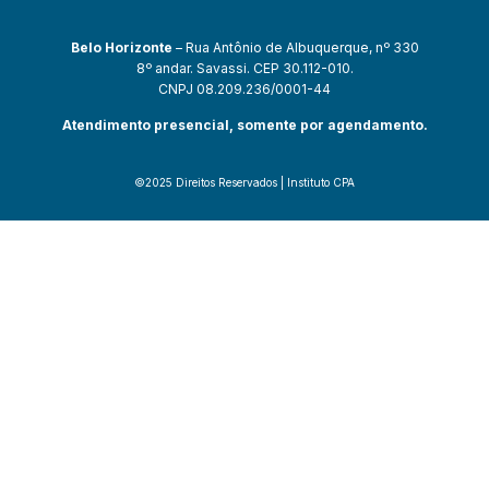
Belo Horizonte
– Rua Antônio de Albuquerque, nº 330
8º andar. Savassi. CEP 30.112-010.
CNPJ 08.209.236/0001-44
Atendimento presencial, somente por agendamento.
©2025 Direitos Reservados | Instituto CPA
tın al
iptv satın al
mostbet güncel giriş
mostbet giriş
mostbet
olabahis