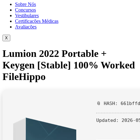
Sobre Nós
Concursos
Vestibulares
Certificações Médicas
Avaliações
X
Lumion 2022 Portable +
Keygen [Stable] 100% Worked
FileHippo
📎 HASH: 661bff
Updated:
2026-0