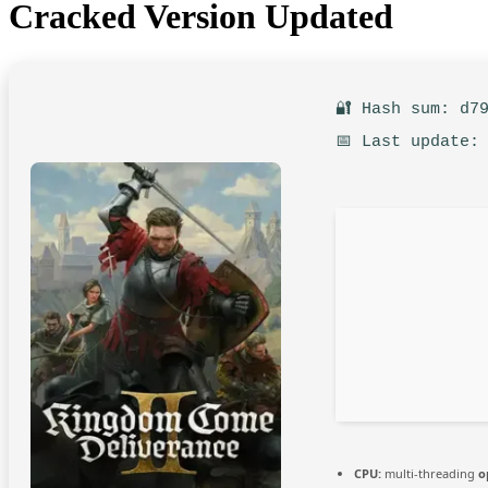
Cracked Version Updated
🔐 Hash sum: d7
📅 Last update:
CPU:
multi-threading
o