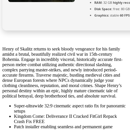
RAM:
32 GB
highly re
Disk Space:
free: 80 G
Graphics:
stable
60 FPS
Henry of Skalitz returns to seek bloody vengeance for his family
amidst a brutal, beautifully realized civil war in 15th-century
Bohemia. Engage in incredibly visceral, historically accurate first-
person melee combat utilizing authentic directional slashing,
complex parrying master-strikes, and newly introduced period-
accurate firearms. Traverse majestic, bustling medieval cities and
dense European forests where NPCs dynamically judge your
clothing cleanliness, reputation, and moral crimes. Shape Henry’s
personal destiny within an epic, highly mature cinematic tale of
political betrayal, deep brotherhood ties, and absolute survival.
Super-ultrawide 32:9 cinematic aspect ratio fix for panoramic
setups
Kingdom Come: Deliverance II Cracked FitGirl Repack
Crash Fix FREE
Patch installer enabling seamless and permanent game