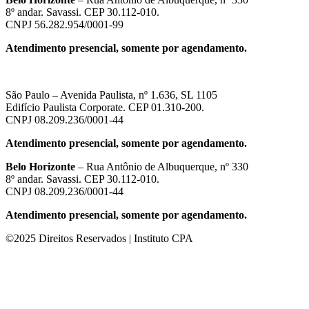
8º andar. Savassi. CEP 30.112-010.
CNPJ 56.282.954/0001-99
Atendimento presencial, somente por agendamento.
São Paulo – Avenida Paulista, nº 1.636, SL 1105
Edifício Paulista Corporate. CEP 01.310-200.
CNPJ 08.209.236/0001-44
Atendimento presencial, somente por agendamento.
Belo Horizonte
– Rua Antônio de Albuquerque, nº 330
8º andar. Savassi. CEP 30.112-010.
CNPJ 08.209.236/0001-44
Atendimento presencial, somente por agendamento.
©2025 Direitos Reservados | Instituto CPA
m güncel giriş
casibom giriş
casibom
casibom güncel giriş
casibom giri