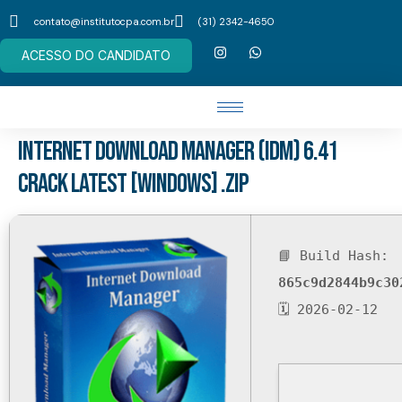
contato@institutocpa.com.br
(31) 2342-4650
ACESSO DO CANDIDATO
Internet Download Manager (IDM) 6.41
Crack Latest [Windows] .zip
📘 Build Hash:
865c9d2844b9c30
🗓 2026-02-12