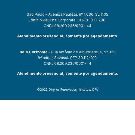
São Paulo – Avenida Paulista, nº 1.636, SL 1105
Edifício Paulista Corporate. CEP 01.310-200.
CNPJ 08.209.236/0001-44
Atendimento presencial, somente por agendamento.
Belo Horizonte
– Rua Antônio de Albuquerque, nº 330
8º andar. Savassi. CEP 30.112-010.
CNPJ 08.209.236/0001-44
Atendimento presencial, somente por agendamento.
©2025 Direitos Reservados | Instituto CPA
ncel giriş
ultrabet giriş
ultrabet
ultrabet güncel giriş
ultrabet giriş
ultr