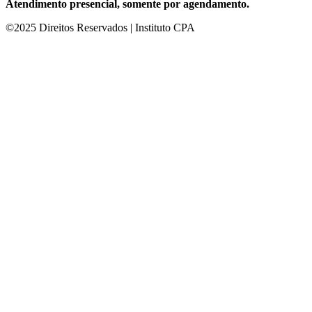
Atendimento presencial, somente por agendamento.
©2025 Direitos Reservados | Instituto CPA
cel giriş
ultrabet giriş
ultrabet
ultrabet güncel giriş
ultrabet giriş
ultrabet