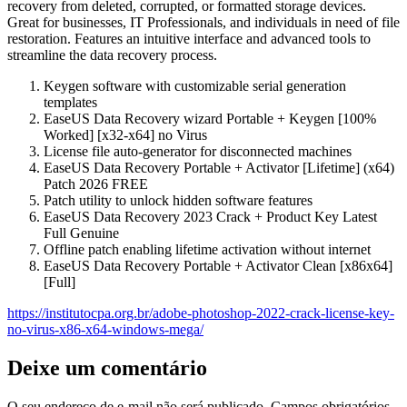
recovery from deleted, corrupted, or formatted storage devices.
Great for businesses, IT Professionals, and individuals in need of file
restoration. Features an intuitive interface and advanced tools to
streamline the data recovery process.
Keygen software with customizable serial generation
templates
EaseUS Data Recovery wizard Portable + Keygen [100%
Worked] [x32-x64] no Virus
License file auto-generator for disconnected machines
EaseUS Data Recovery Portable + Activator [Lifetime] (x64)
Patch 2026 FREE
Patch utility to unlock hidden software features
EaseUS Data Recovery 2023 Crack + Product Key Latest
Full Genuine
Offline patch enabling lifetime activation without internet
EaseUS Data Recovery Portable + Activator Clean [x86x64]
[Full]
https://institutocpa.org.br/adobe-photoshop-2022-crack-license-key-
no-virus-x86-x64-windows-mega/
Deixe um comentário
O seu endereço de e-mail não será publicado.
Campos obrigatórios