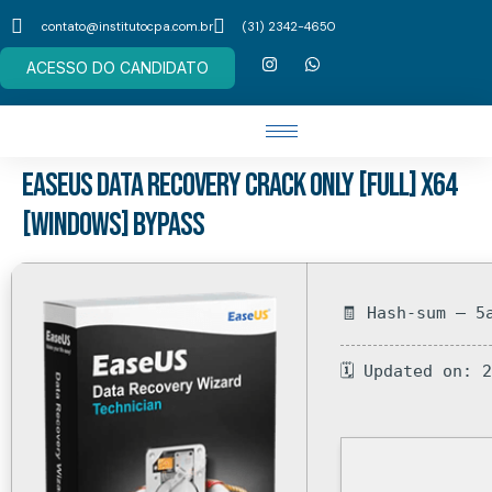
contato@institutocpa.com.br
(31) 2342-4650
ACESSO DO CANDIDATO
EaseUS Data Recovery Crack only [Full] x64
[Windows] Bypass
🧾 Hash-sum — 5
🗓 Updated on: 