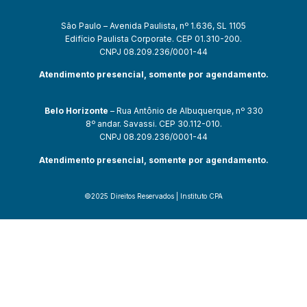
São Paulo – Avenida Paulista, nº 1.636, SL 1105
Edifício Paulista Corporate. CEP 01.310-200.
CNPJ 08.209.236/0001-44
Atendimento presencial, somente por agendamento.
Belo Horizonte
– Rua Antônio de Albuquerque, nº 330
8º andar. Savassi. CEP 30.112-010.
CNPJ 08.209.236/0001-44
Atendimento presencial, somente por agendamento.
©2025 Direitos Reservados | Instituto CPA
om
casibom güncel giriş
casibom giriş
casibom
casibom güncel giriş