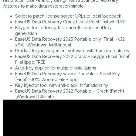
restoration. User-friendly design with advanced recovery
features to make data restoration simple.
Script to patch license server URLs to local loopback
EaseUS Data Recovery Crack Latest Patch Instant FREE
Keygen tool offering fast and efficient serial key
generation
EaseUS Data Recovery 2025 Portable only [Final] (x32-
x64) [Windows] Multilingual
Product key management software with backup features
EaseUS Data Recovery 2022 Crack + Keygen Final [Final]
FileHippo FREE
Auto-key applier for multiple installations
EaseUS Data Recovery wizard Portable + Serial Key
[Final] 100% Worked FileHippo
Key injector tool with anti-blacklist functionality
EaseUS Data Recovery 2022 Portable + Crack [Patch]
[Windows] Ultimate