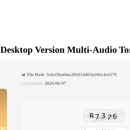
 Desktop Version Multi-Audio To
📊 File Hash: 5cbcf3ba04ac092f1dd03a16b14ce579
Last update:
2026-06-07