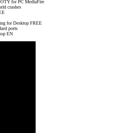
GOTY for PC MediaFire
rld crashes
REE
king for Desktop FREE
dard ports
ktop EN