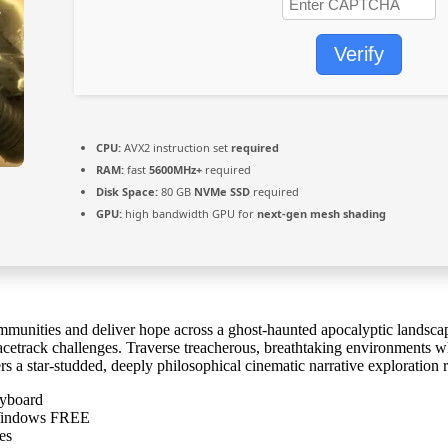
Verify
CPU:
AVX2 instruction set
required
RAM:
fast
5600MHz+
required
Disk Space:
80 GB
NVMe SSD
required
GPU:
high bandwidth GPU for
next-gen mesh shading
munities and deliver hope across a ghost-haunted apocalyptic landscape
cetrack challenges. Traverse treacherous, breathtaking environments whil
rs a star-studded, deeply philosophical cinematic narrative exploration
eyboard
 Windows FREE
es