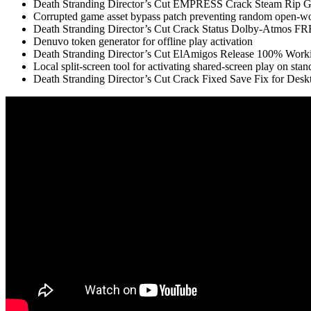
Death Stranding Director’s Cut EMPRESS Crack Steam Rip 
Corrupted game asset bypass patch preventing random open-wo
Death Stranding Director’s Cut Crack Status Dolby-Atmos F
Denuvo token generator for offline play activation
Death Stranding Director’s Cut ElAmigos Release 100% Wor
Local split-screen tool for activating shared-screen play on stan
Death Stranding Director’s Cut Crack Fixed Save Fix for Des