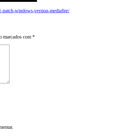
y-1-patch-windows-version-mediafire/
ão marcados com
*
mentar.