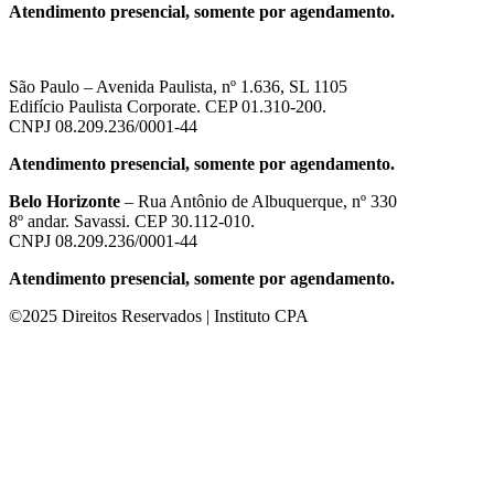
Atendimento presencial, somente por agendamento.
São Paulo – Avenida Paulista, nº 1.636, SL 1105
Edifício Paulista Corporate. CEP 01.310-200.
CNPJ 08.209.236/0001-44
Atendimento presencial, somente por agendamento.
Belo Horizonte
– Rua Antônio de Albuquerque, nº 330
8º andar. Savassi. CEP 30.112-010.
CNPJ 08.209.236/0001-44
Atendimento presencial, somente por agendamento.
©2025 Direitos Reservados | Instituto CPA
om güncel giriş
casibom giriş
casibom
casibom güncel giriş
casibom gir