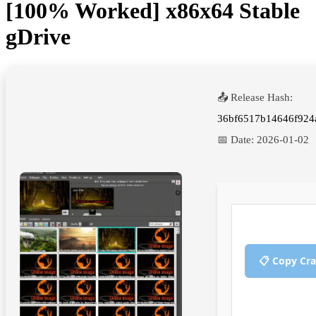
[100% Worked] x86x64 Stable
gDrive
📤 Release Hash:
36bf6517b14646f924
📅 Date:
2026-01-02
📋 Copy Cr