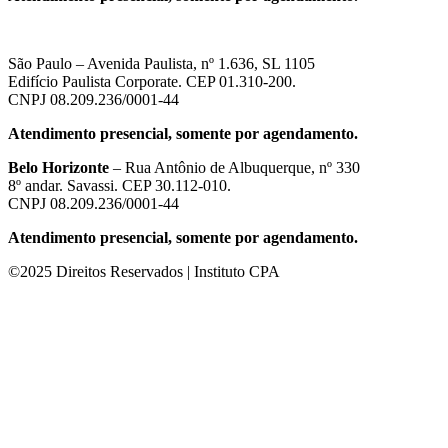
São Paulo – Avenida Paulista, nº 1.636, SL 1105
Edifício Paulista Corporate. CEP 01.310-200.
CNPJ 08.209.236/0001-44
Atendimento presencial, somente por agendamento.
Belo Horizonte
– Rua Antônio de Albuquerque, nº 330
8º andar. Savassi. CEP 30.112-010.
CNPJ 08.209.236/0001-44
Atendimento presencial, somente por agendamento.
©2025 Direitos Reservados | Instituto CPA
riş
starzbet giriş
starzbet
starzbet güncel giriş
starzbet giriş
starzbet
star