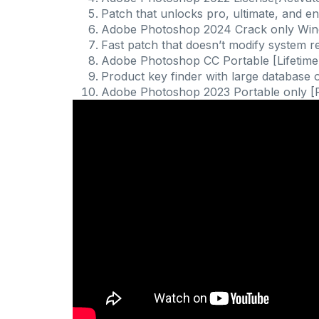
Patch that unlocks pro, ultimate, and en
Adobe Photoshop 2024 Crack only Win
Fast patch that doesn’t modify system re
Adobe Photoshop CC Portable [Lifetim
Product key finder with large database of
Adobe Photoshop 2023 Portable only [Fi