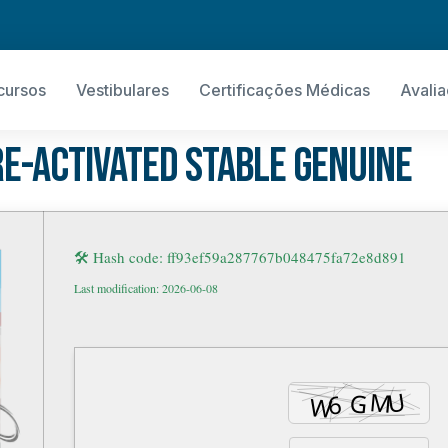
cursos
Vestibulares
Certificações Médicas
Avali
e-Activated Stable Genuine
🛠 Hash code: ff93ef59a287767b048475fa72e8d891
Last modification: 2026-06-08