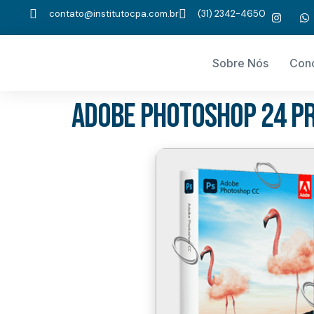
contato@institutocpa.com.br
(31) 2342-4650
Sobre Nós
Con
Adobe Photoshop 24 Pr