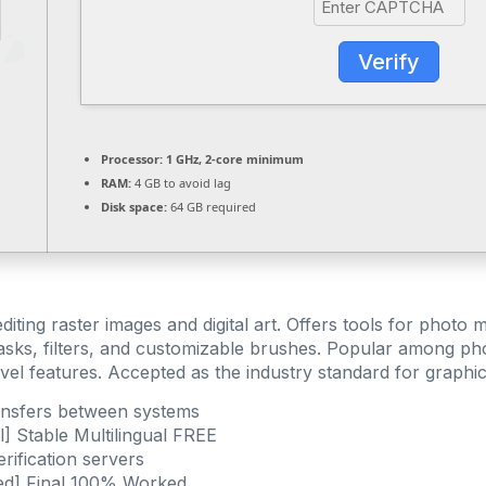
Verify
Processor:
1 GHz, 2-core minimum
RAM:
4 GB to avoid lag
Disk space:
64 GB required
iting raster images and digital art. Offers tools for photo
ks, filters, and customizable brushes. Popular among photo
level features. Accepted as the industry standard for graphic
ransfers between systems
 Stable Multilingual FREE
rification servers
ed] Final 100% Worked