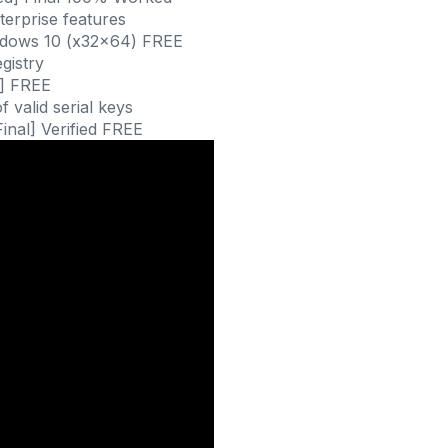
terprise features
dows 10 (x32x64) FREE
gistry
e] FREE
 valid serial keys
nal] Verified FREE