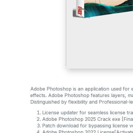
Adobe Photoshop is an application used for ed
effects. Adobe Photoshop features layers, mas
Distinguished by flexibility and Professional-
License updater for seamless license t
Adobe Photoshop 2025 Crack exe [Final]
Patch download for bypassing license ve
Adobe Photoshop 2022 License[Activat