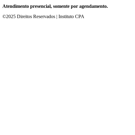
Atendimento presencial, somente por agendamento.
©2025 Direitos Reservados | Instituto CPA
cel giriş
starzbet giriş
starzbet
starzbet güncel giriş
starzbet giriş
starzbe