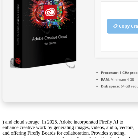
📋 Copy Cr
Processor:
1 GHz proc
RAM:
Minimum 4 GB
Disk space:
64 GB requ
) and cloud storage. In 2025, Adobe incorporated Firefly AI to
enhance creative work by generating images, videos, audio, vectors,
and offering Firefly Boards for collaboration. Provides syncing,