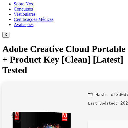
Sobre Nós
Concursos
Vestibulares
Certificações Médicas
Avaliações
X
Adobe Creative Cloud Portable
+ Product Key [Clean] [Latest]
Tested
🗂 Hash:
d13d0d
202
Last Updated: