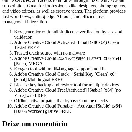
online services, and access to libraries through the Creative Cloud
subscription. Great for Professionals like designers, photographers,
and video editors, as well as creative teams. The platform provides
fast workflows, cutting-edge AI tools, and efficient asset
management integration.
Key generator with built-in license verification bypass and
validation
Adobe Creative Cloud Activated [Final] (x86x64) Clean
Tested FREE
Trusted crack source with no malware
Adobe Creative Cloud 2024 Activated [Latest] [x86-x64]
[Patch] MEGA
Keygen tool with multi-language support and UI
Adobe Creative Cloud Crack + Serial Key [Clean] x64
[Final] Multilingual FREE
License key backup and restore tool for multiple devices
Adobe Creative Cloud Free[Activated] [Stable] [x64] [no
Virus] .zip FREE
Offline activator patch that bypasses online checks
Adobe Creative Cloud Portable + Activator [Stable] (x64)
[100% Worked] gDrive FREE
Deixe um comentário