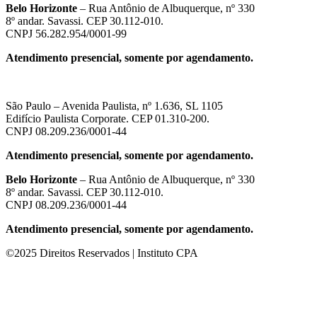
Belo Horizonte
– Rua Antônio de Albuquerque, nº 330
8º andar. Savassi. CEP 30.112-010.
CNPJ 56.282.954/0001-99
Atendimento presencial, somente por agendamento.
São Paulo – Avenida Paulista, nº 1.636, SL 1105
Edifício Paulista Corporate. CEP 01.310-200.
CNPJ 08.209.236/0001-44
Atendimento presencial, somente por agendamento.
Belo Horizonte
– Rua Antônio de Albuquerque, nº 330
8º andar. Savassi. CEP 30.112-010.
CNPJ 08.209.236/0001-44
Atendimento presencial, somente por agendamento.
©2025 Direitos Reservados | Instituto CPA
iş
ultrabet giriş
ultrabet
ultrabet güncel giriş
ultrabet giriş
ultrabet
betasu